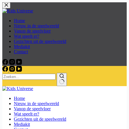
Skip
to
content
Home
Nieuw in de speelwereld
Vanop de speelvloer
Wat speelt er?
Gezichten uit de speelwereld
Mediakit
Contact
Home
Nieuw in de speelwereld
Vanop de speelvloer
Wat speelt er?
Gezichten uit de speelwereld
Mediakit