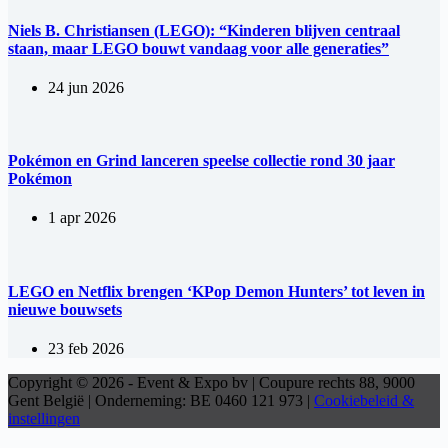
Niels B. Christiansen (LEGO): “Kinderen blijven centraal
staan, maar LEGO bouwt vandaag voor alle generaties”
24 jun 2026
Pokémon en Grind lanceren speelse collectie rond 30 jaar
Pokémon
1 apr 2026
LEGO en Netflix brengen ‘KPop Demon Hunters’ tot leven in
nieuwe bouwsets
23 feb 2026
Copyright © 2026 - Event & Expo bv | Coupure rechts 88, 9000
Gent België | Onderneming: BE 0460 121 973 |
Cookiebeleid &
instellingen