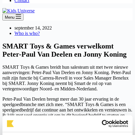
Contact
Menu
september 14, 2022
Who is who?
SMART Toys & Games verwelkomt
Peter-Paul Van Deelen en Jonny Koning
SMART Toys & Games breidt hun salesteam uit met twee nieuwe
aanwervingen: Peter-Paul Van Deelen en Jonny Koning. Peter-Paul
ruilt zijn functie bij Carrera-Revell in voor Sales Manager Benelux
bij SMART. Jonny Koning neemt bij Smart de rol op van
vertegenwoordiger Noord- en Midden-Nederland.
Peter-Paul Van Deelen brengt meer dan 30 jaar ervaring in de
speelgoedbranche met zich mee. “SMART Toys & Games is een
speelgoedbedrijf dat continue aan het ontwikkelen en vernieuwen is.
Ik kijk met veel energie uit om in dit boeiend bedrijf te starten en
hoop met mijn ervaring en kennis, samen met het hele salesteam,
een belangrijke bijdrage te kunnen leveren in de verdere groei van
SMART”.