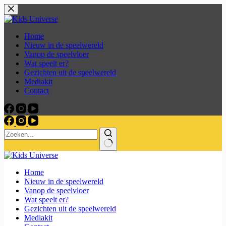
Skip
to
content
Home
Nieuw in de speelwereld
Vanop de speelvloer
Wat speelt er?
Gezichten uit de speelwereld
Mediakit
Contact
Home
Nieuw in de speelwereld
Vanop de speelvloer
Wat speelt er?
Gezichten uit de speelwereld
Mediakit