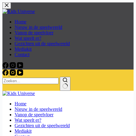
Skip
to
content
Home
Nieuw in de speelwereld
Vanop de speelvloer
Wat speelt er?
Gezichten uit de speelwereld
Mediakit
Contact
Home
Nieuw in de speelwereld
Vanop de speelvloer
Wat speelt er?
Gezichten uit de speelwereld
Mediakit