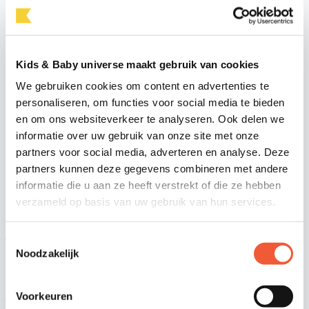
Ondertussen bestaat de Groep Ravensburger uit meerdere bedrijven,
productgroepen, merken en brandstores, zoals Ravensburger,
ThinkFun® en BRIO® houten speelgoed. Samen verdelen wij meer
dan 8.000 producten wereldwijd en stellen wij ruim 2.400 mensen te
Kids & Baby universe maakt gebruik van cookies
werk.
We gebruiken cookies om content en advertenties te
In Nederland en België wordt de Groep Ravensburger
personaliseren, om functies voor social media te bieden
vertegenwoordigd door Ravensburger BV gevestigd te Amersfoort
en door Ravensburger NV in Brussel. Ons aanbod omvat
en om ons websiteverkeer te analyseren. Ook delen we
gezelschapsspellen, puzzels, tiptoi®, Gravitrax®, BRIO® en
informatie over uw gebruik van onze site met onze
hobbyartikelen.
partners voor social media, adverteren en analyse. Deze
Door het bereiken van de pensioengerechtigde leeftijd van een van
partners kunnen deze gegevens combineren met andere
onze vertegenwoordigers, zijn we per direct op zoek naar een:
informatie die u aan ze heeft verstrekt of die ze hebben
vertegenwoordiger Ravensburger Vlaanderen/Brussel
verzameld op basis van uw gebruik van hun services.
Functieomschrijving
– Verkopen van het Ravensburger / BRIO® assortiment (spellen,
Toestemmingsselectie
puzzels, constructie, creatief en houten speelgoed) aan de speelgoed
Noodzakelijk
detailhandel/boekhandel/spellenwinkels d.m.v. directe orders en via
indirecte verkoop;
Voorkeuren
– Onderhouden en optimaliseren van contacten met klanten teneinde