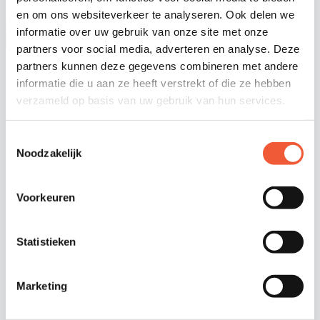
Contact
en om ons websiteverkeer te analyseren. Ook delen we
informatie over uw gebruik van onze site met onze
Menu
partners voor social media, adverteren en analyse. Deze
partners kunnen deze gegevens combineren met andere
oktober 25, 2022
Top Products
informatie die u aan ze heeft verstrekt of die ze hebben
verzameld op basis van uw gebruik van hun services.
nijntje x little dutch
Toestemmingsselectie
Nijntje en Little Dutch brengen een prachtige nieuwe pluche-
collectie uit, uitgevoerd in twee vintage designs van Little Dutch:
Noodzakelijk
Sunny Stripes en Little Flowers.
Een complete serie bestaat uit 10 verschillende items en een giftset.
Voorkeuren
Met onder meer een nijntje knuffel in diverse formaten, een
knuffeldoekje, een rammelaar, een muziekmobiel, een
wagenspanner, een muziekdoosje en een speel-boxkleed.
Statistieken
Nijntje en Little Dutch brengen een prachtige nieuwe pluche-
Marketing
collectie uit, uitgevoerd in twee vintage designs van Little Dutch:
Sunny Stripes en Little Flowers.