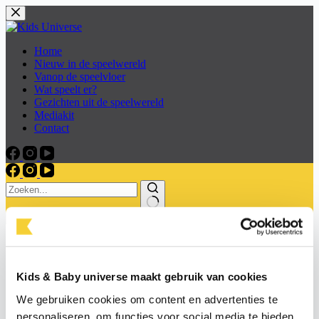
Skip
to
content
Home
Nieuw in de speelwereld
Vanop de speelvloer
Wat speelt er?
Gezichten uit de speelwereld
Mediakit
Contact
Home
Nieuw in de speelwereld
Vanop de speelvloer
Kids & Baby universe maakt gebruik van cookies
Wat speelt er?
Gezichten uit de speelwereld
We gebruiken cookies om content en advertenties te
Mediakit
personaliseren, om functies voor social media te bieden