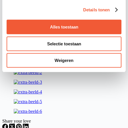
Een complete serie bestaat uit 10 verschillende items en een giftset.
Met onder meer een nijntje knuffel in diverse formaten, een
Details tonen
knuffeldoekje, een rammelaar, een muziekmobiel, een
wagenspanner, een muziekdoosje en een speel-boxkleed.
Alles toestaan
Tiamo, een belangrijke partner van zowel Mercis (het rechtenbureau
van het werk van Dick Bruna) als Little Dutch, verzorgt de
productie en verkoop van deze nijntje soft toys collectie. De
collectie is vanaf december 2022 leverbaar.
Selectie toestaan
Ga voor meer informatie naar
www.tiamo.nl
.
Weigeren
Share your love