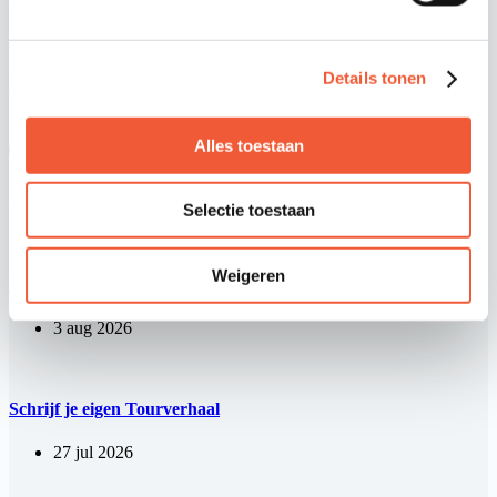
building sets accessible to consumers with a smaller budget.
Easy ordering, fast delivery
Order now easily at
reseller.sluban.eu
and we will ensure fast
Details tonen
delivery.
Share your love
Alles toestaan
Aanverwant
Selectie toestaan
Weigeren
AI in de kinderkamer? Vertrouwen weegt zwaarder dan prijs
3 aug 2026
Schrijf je eigen Tourverhaal
27 jul 2026