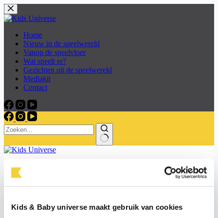
Skip
to
content
Home
Nieuw in de speelwereld
Vanop de speelvloer
Wat speelt er?
Gezichten uit de speelwereld
Mediakit
Contact
Home
Nieuw in de speelwereld
Vanop de speelvloer
Wat speelt er?
Gezichten uit de speelwereld
Kids & Baby universe maakt gebruik van cookies
Mediakit