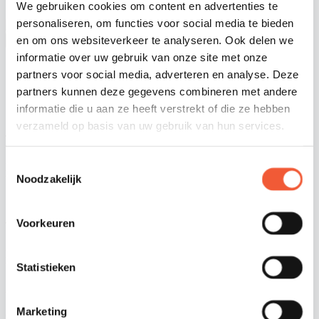
Contact
We gebruiken cookies om content en advertenties te
personaliseren, om functies voor social media te bieden
en om ons websiteverkeer te analyseren. Ook delen we
Menu
informatie over uw gebruik van onze site met onze
november 12, 2024
partners voor social media, adverteren en analyse. Deze
Nieuws
partners kunnen deze gegevens combineren met andere
Sluban: New assortiment
informatie die u aan ze heeft verstrekt of die ze hebben
verzameld op basis van uw gebruik van hun services.
To boost up sales for the holiday season, we have expanded the
Sluban range with new attractive building sets. Sluban building sets,
Toestemmingsselectie
partly due to the unique minifigures, are gaining in popularity and
therefore generate extra sales with above-average margins!
Noodzakelijk
Voorkeuren
To boost up sales for the holiday season, we have expanded the
Sluban range with new attractive building sets. Sluban building sets,
partly due to the unique minifigures, are gaining in popularity and
therefore generate extra sales with above-average margins!
Statistieken
Affordable quality
Sluban building blocks are of proven quality and of course fit on
Marketing
other brands. Sluban Europe also makes building and playing with