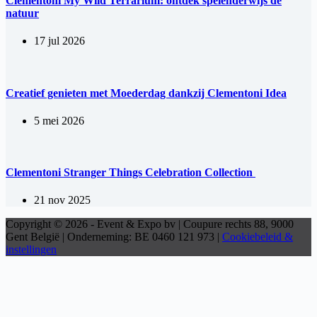
Clementoni My Wild Terrarium: ontdek spelenderwijs de
natuur
17 jul 2026
Creatief genieten met Moederdag dankzij Clementoni Idea
5 mei 2026
Clementoni Stranger Things Celebration Collection
21 nov 2025
Copyright © 2026 - Event & Expo bv | Coupure rechts 88, 9000
Gent België | Onderneming: BE 0460 121 973 |
Cookiebeleid &
instellingen