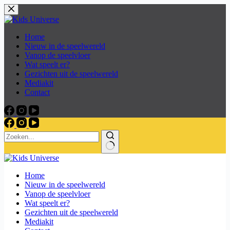
Skip
to
content
Home
Nieuw in de speelwereld
Vanop de speelvloer
Wat speelt er?
Gezichten uit de speelwereld
Mediakit
Contact
Home
Nieuw in de speelwereld
Vanop de speelvloer
Wat speelt er?
Gezichten uit de speelwereld
Mediakit