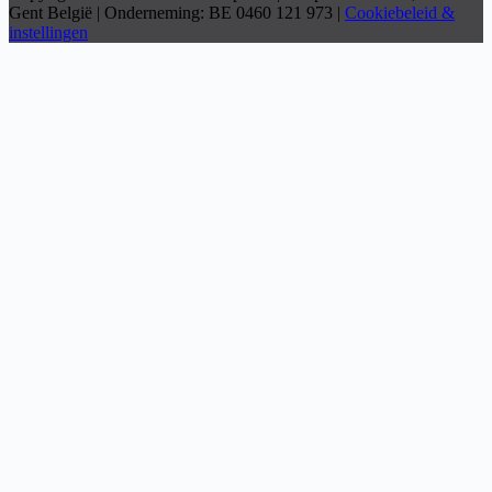
Gent België | Onderneming: BE 0460 121 973 |
Cookiebeleid &
instellingen