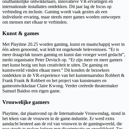
onafhankelijke ontwikkelaars, innovatieve VR-ervaringen en
internationale installaties ontdekken. Dit jaar lag de focus op
verbinding en inclusie. Gaming wordt vaak gezien als een
individuele ervaring, maar steeds meer games worden ontworpen
om mensen met elkaar te verbinden.
Kunst & games
Met Playtime 20.25 worden gaming, kunst en maatschappij weer in
één adem genoemd, wat leidt tot ongekende belevenissen. “Er is
meer draagvlak tussen gaming en kunst dan vroeger werd gedacht”,
merkt organisator Peter Devisch op. “Er zijn meer en meer gamers
met kunst bezig om hun creativiteit te uiten. De gaming en
kunstwereld vinden elkaar meer.” Dit konden de bezoekers
ontdekken in de VR-experience van het kunstenaarsduo Robbert &
Frank Frank & Robbert en het project van kunstenares en
gameontwikkelaar Claire Kwong. Verder creëerde theatermaker
Samuel Baidoo een eigen game.
Vrouwelijke gamers
Playtime, dat plaatsvond op de Internationale Vrouwendag, stond in
het teken van de vrouwen in de game-industrie. Er werd extra
aandacht besteed aan de rol van vrouwen in de gamingwereld, die
nog steeds te maken krijgen met discriminatie en ongelijkheid. Ter