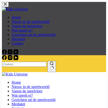
Skip
to
content
Home
Nieuw in de speelwereld
Vanop de speelvloer
Wat speelt er?
Gezichten uit de speelwereld
Mediakit
Contact
Home
Nieuw in de speelwereld
Vanop de speelvloer
Wat speelt er?
Gezichten uit de speelwereld
Mediakit