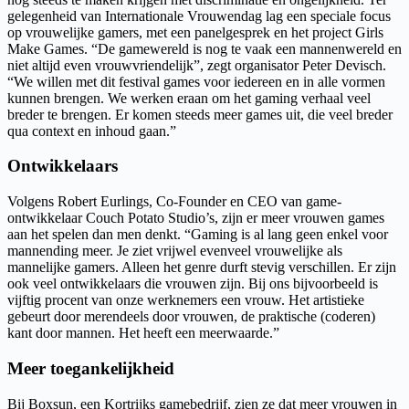
gelegenheid van Internationale Vrouwendag lag een speciale focus
op vrouwelijke gamers, met een panelgesprek en het project Girls
Make Games. “De gamewereld is nog te vaak een mannenwereld en
niet altijd even vrouwvriendelijk”, zegt organisator Peter Devisch.
“We willen met dit festival games voor iedereen en in alle vormen
kunnen brengen. We werken eraan om het gaming verhaal veel
breder te brengen. Er komen steeds meer games uit, die veel breder
qua context en inhoud gaan.”
Ontwikkelaars
Volgens Robert Eurlings, Co-Founder en CEO van game-
ontwikkelaar Couch Potato Studio’s, zijn er meer vrouwen games
aan het spelen dan men denkt. “Gaming is al lang geen enkel voor
mannending meer. Je ziet vrijwel evenveel vrouwelijke als
mannelijke gamers. Alleen het genre durft stevig verschillen. Er zijn
ook veel ontwikkelaars die vrouwen zijn. Bij ons bijvoorbeeld is
vijftig procent van onze werknemers een vrouw. Het artistieke
gebeurt door merendeels door vrouwen, de praktische (coderen)
kant door mannen. Het heeft een meerwaarde.”
Meer toegankelijkheid
Bij Boxsun, een Kortrijks gamebedrijf, zien ze dat meer vrouwen in