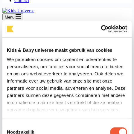
Contact
Menu
juli 23, 2025
Events
Kunst kijken met nijntje – nu ook in het
Kids & Baby universe maakt gebruik van cookies
Rijksmuseum!
We gebruiken cookies om content en advertenties te
personaliseren, om functies voor social media te bieden
en om ons websiteverkeer te analyseren. Ook delen we
Nijntje houdt van kunst, en jij misschien ook! In het gloednieuwe
informatie over uw gebruik van onze site met onze
prentenboek nijntje x rijksmuseum neemt ze je mee langs prachtige
schilderijen en beelden uit het beroemde Rijksmuseum in
partners voor social media, adverteren en analyse. Deze
Amsterdam. Een ontdekkingstocht vol kleur, vormen en
partners kunnen deze gegevens combineren met andere
verrassingen – speciaal voor kinderen én hun (groot)ouders.
informatie die u aan ze heeft verstrekt of die ze hebben
verzameld op basis van uw gebruik van hun services.
Samen kijken, samen praten
Wat zie jij als je naar een schilderij kijkt? En lijkt het een beetje op
Toestemmingsselectie
een tekening van Dick Bruna? In dit boek staan de herkenbare
Noodzakelijk
illustraties van nijntje naast echte kunstwerken uit het museum. Door