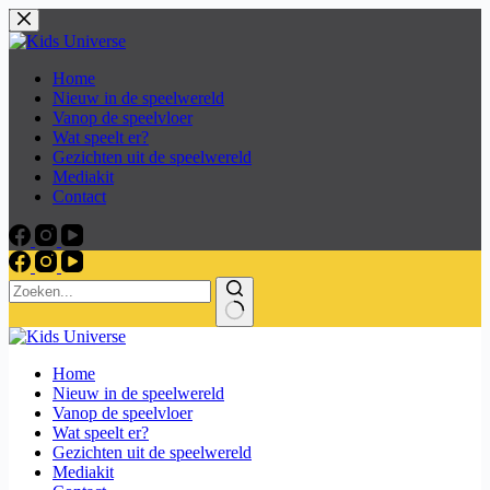
Skip
to
content
Home
Nieuw in de speelwereld
Vanop de speelvloer
Wat speelt er?
Gezichten uit de speelwereld
Mediakit
Contact
Home
Nieuw in de speelwereld
Vanop de speelvloer
Wat speelt er?
Gezichten uit de speelwereld
Mediakit